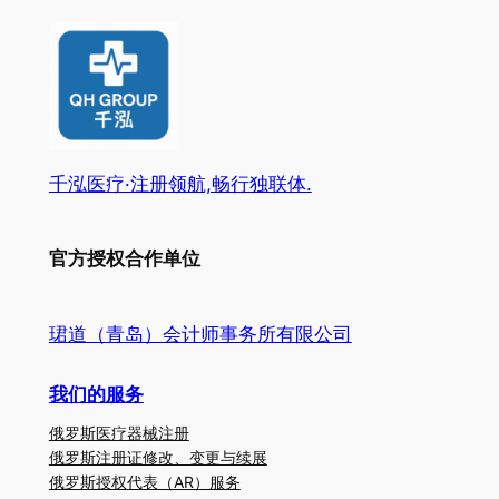
千泓医疗·注册领航,畅行独联体.
官方授权合作单位
珺道（青岛）会计师事务所有限公司
我们的服务
俄罗斯医疗器械注册
俄罗斯注册证修改、变更与续展
俄罗斯授权代表（AR）服务