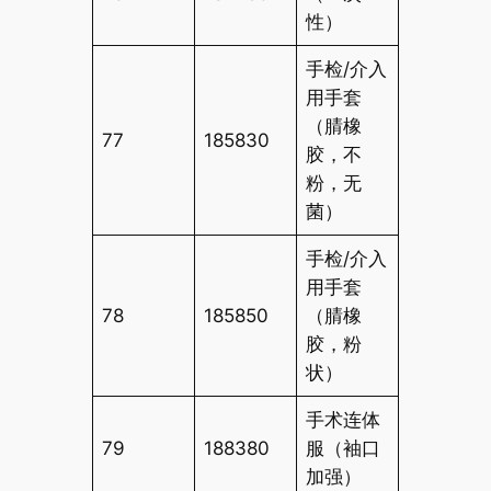
性）
手检/介入
用手套
（腈橡
77
185830
胶，不
粉，无
菌）
手检/介入
用手套
78
185850
（腈橡
胶，粉
状）
手术连体
79
188380
服（袖口
加强）