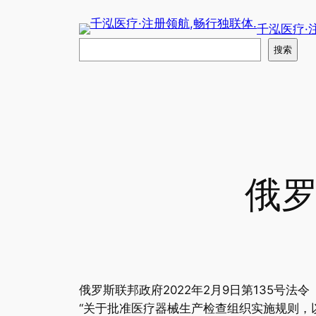
跳
千泓医疗·
至
搜
内
搜索
索
容
俄罗
俄罗斯联邦政府2022年2月9日第135号法令（
“关于批准医疗器械生产检查组织实施规则，